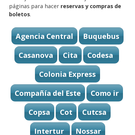
páginas para hacer
reservas y compras de
boletos
.
Agencia Central
Buquebus
Casanova
Cita
Codesa
Colonia Express
Compañía del Este
Como ir
Copsa
Cot
Cutcsa
Intertur
Nossar