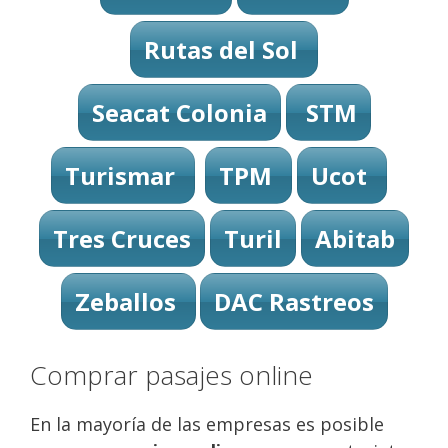
Rutas del Sol
Seacat Colonia
STM
Turismar
TPM
Ucot
Tres Cruces
Turil
Abitab
Zeballos
DAC Rastreos
Comprar pasajes online
En la mayoría de las empresas es posible